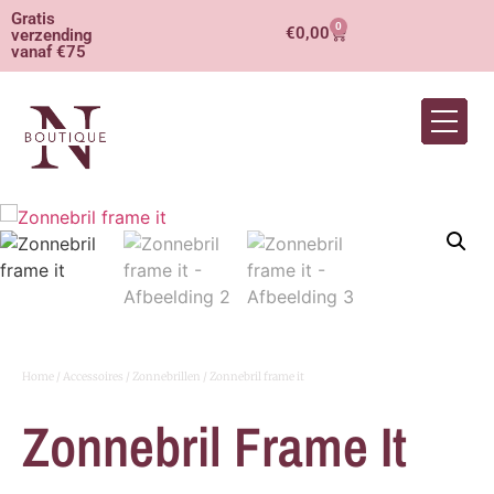
Gratis
0
€
0,00
verzending
vanaf €75
Home
/
Accessoires
/
Zonnebrillen
/ Zonnebril frame it
Zonnebril Frame It