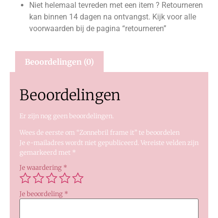
Niet helemaal tevreden met een item ? Retourneren
kan binnen 14 dagen na ontvangst. Kijk voor alle
voorwaarden bij de pagina “retourneren”
Beoordelingen (0)
Beoordelingen
Er zijn nog geen beoordelingen.
Wees de eerste om “Zonnebril frame it” te beoordelen
Je e-mailadres wordt niet gepubliceerd.
Vereiste velden zijn
gemarkeerd met
*
Je waardering
*
Je beoordeling
*