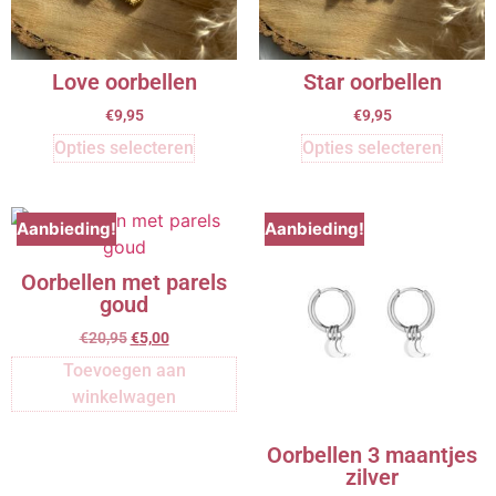
Love oorbellen
Star oorbellen
€
9,95
€
9,95
Opties selecteren
Opties selecteren
Aanbieding!
Aanbieding!
Oorbellen met parels
goud
€
20,95
€
5,00
Toevoegen aan
winkelwagen
Oorbellen 3 maantjes
zilver