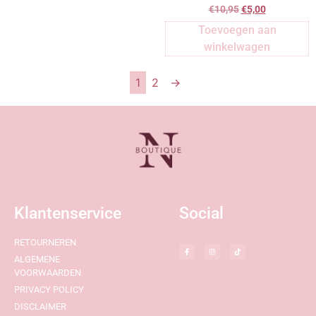
€
10,95
€
5,00
Toevoegen aan
winkelwagen
1
2
→
Klantenservice
Social
RETOURNEREN
ALGEMENE
VOORWAARDEN
PRIVACY POLICY
DISCLAIMER