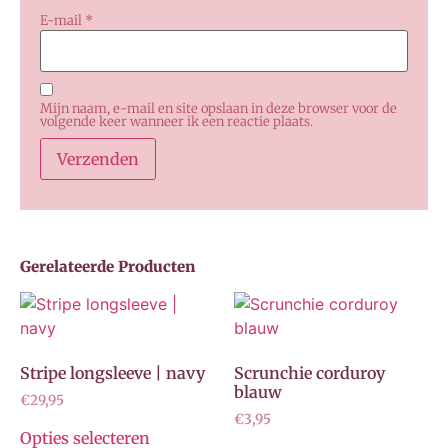
E-mail
*
Mijn naam, e-mail en site opslaan in deze browser voor de
volgende keer wanneer ik een reactie plaats.
Gerelateerde Producten
Stripe longsleeve | navy
Scrunchie corduroy
blauw
€
29,95
€
3,95
Opties selecteren