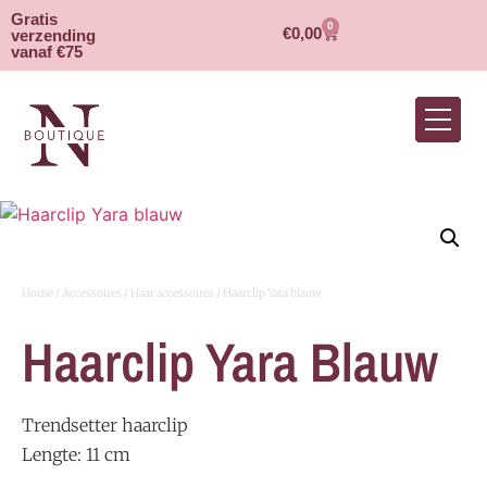
Gratis
0
€
0,00
verzending
vanaf €75
Home
/
Accessoires
/
Haar accessoires
/ Haarclip Yara blauw
Haarclip Yara Blauw
Trendsetter haarclip
Lengte: 11 cm