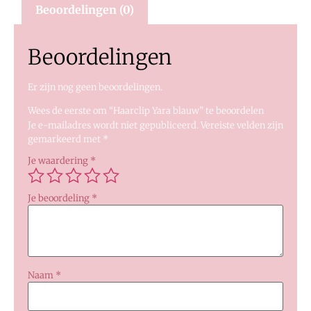
Beoordelingen (0)
Beoordelingen
Er zijn nog geen beoordelingen.
Wees de eerste om “Haarclip Yara blauw” te beoordelen
Je e-mailadres wordt niet gepubliceerd.
Vereiste velden zijn
gemarkeerd met
*
Je waardering
*
Je beoordeling
*
Naam
*