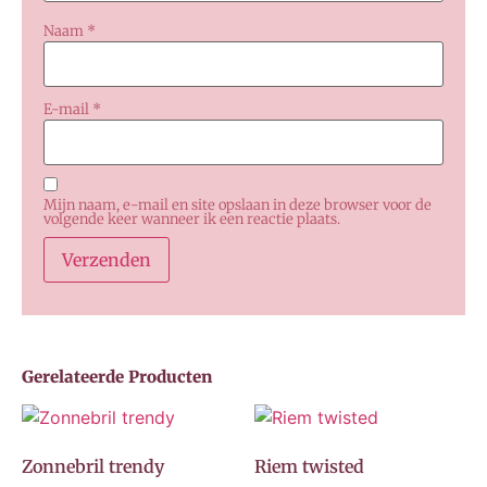
Naam
*
E-mail
*
Mijn naam, e-mail en site opslaan in deze browser voor de
volgende keer wanneer ik een reactie plaats.
Gerelateerde Producten
Zonnebril trendy
Riem twisted