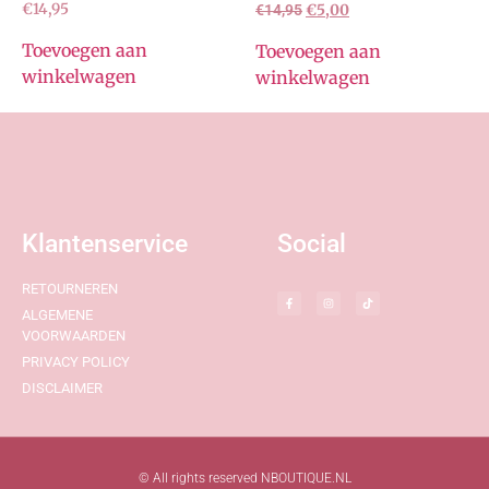
€
14,95
€
14,95
€
5,00
Toevoegen aan
Toevoegen aan
winkelwagen
winkelwagen
Klantenservice
Social
RETOURNEREN
ALGEMENE
VOORWAARDEN
PRIVACY POLICY
DISCLAIMER
© All rights reserved NBOUTIQUE.NL