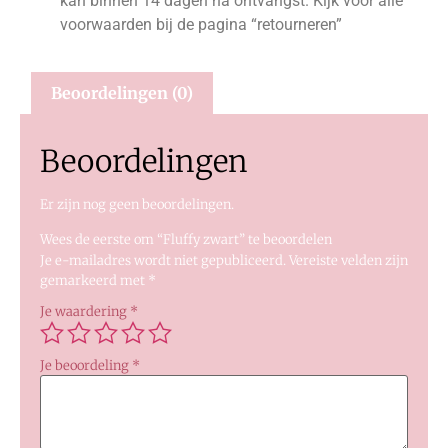
kan binnen 14 dagen na ontvangst. Kijk voor alle
voorwaarden bij de pagina “retourneren”
Beoordelingen (0)
Beoordelingen
Er zijn nog geen beoordelingen.
Wees de eerste om “Fluffy zwart” te beoordelen
Je e-mailadres wordt niet gepubliceerd.
Vereiste velden zijn
gemarkeerd met
*
Je waardering
*
Je beoordeling
*