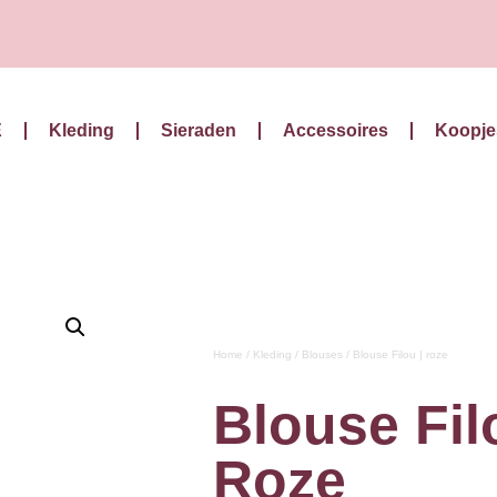
E
Kleding
Sieraden
Accessoires
Koopje
Home
/
Kleding
/
Blouses
/ Blouse Filou | roze
Blouse Fil
Roze