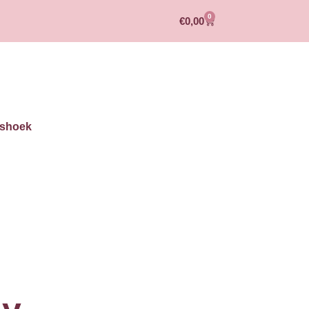
0
€
0,00
shoek