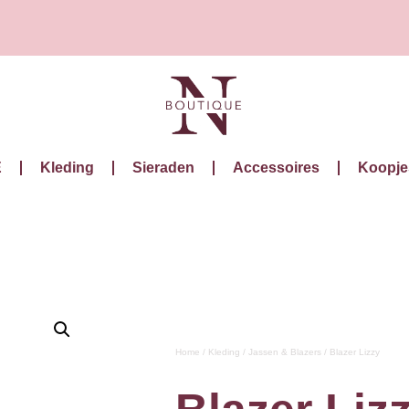
E
Kleding
Sieraden
Accessoires
Koopje
Home
/
Kleding
/
Jassen & Blazers
/ Blazer Lizzy