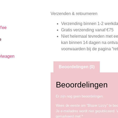
Verzenden & retourneren
Verzending binnen 1-2 werkd
Gratis verzending vanaf €75
Niet helemaal tevreden met e
e
kan binnen 14 dagen na ontvang
voorwaarden bij de pagina “re
elwagen
Beoordelingen (0)
Beoordelingen
Er zijn nog geen beoordelingen.
Wees de eerste om “Blazer Lizzy” te be
Je e-mailadres wordt niet gepubliceerd.
V
gemarkeerd met
*