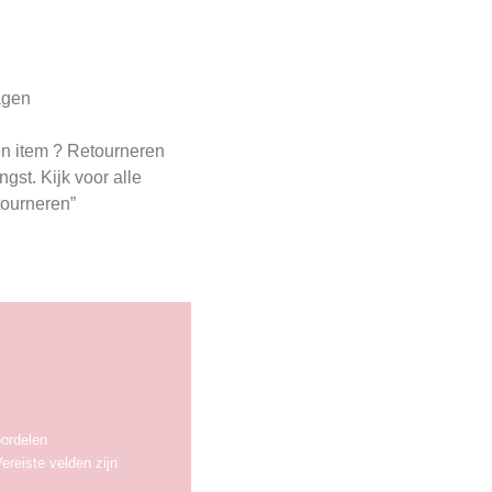
agen
en item ? Retourneren
st. Kijk voor alle
tourneren”
oordelen
ereiste velden zijn